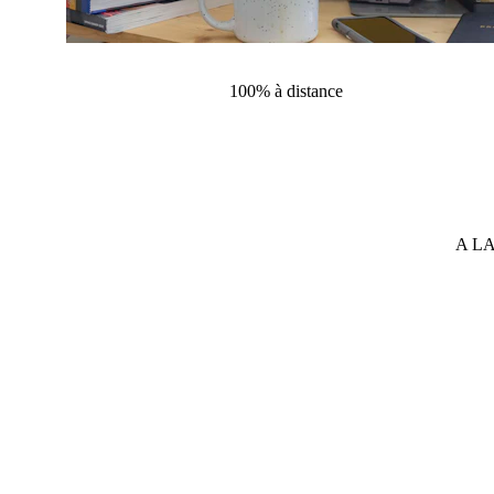
100% à distance
A LA
Coup de projecteur sur vo