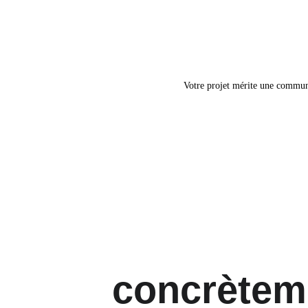
Votre projet mérite une communic
concrèteme